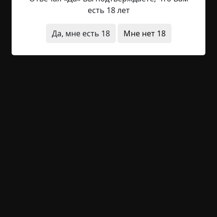
меня неожиданной новостью: умерла моя
есть 18 лет
бабушка, которая жила на Севере, а если точнее,
то под Вологдой. Конечно, мы всей семьёй
Да, мне есть 18
Мне нет 18
прекрасно понимали, что 90 лет — уже
почтенный срок, а здоровье в условиях такого
тяжёлого, пусть и не заполярного, но холодного
климата угасает очень быстро. Чудо, что
бабушка дожила до таких лет, при этом всё ещё
оставаясь бойкой...
Читать полностью
деревня
существа
странные люди
ритуалы
+7
Обсудить
879