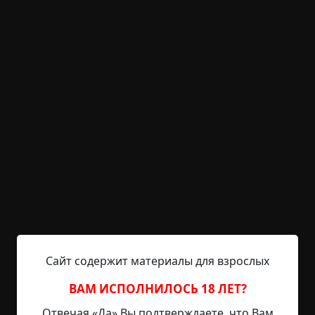
KRIPER.NET
Войти
Возможность незарегистрированным
пользователям писать комментарии и
выставлять рейтинг временно отключена.
Чудаки
©
ogndavydov
7.5 мин.
Страшные истории
ogndavydov
9-04-2025, 16:17
Указать источник!
Сайт содержит материалы для взрослых
ВАМ ИСПОЛНИЛОСЬ 18 ЛЕТ?
Была весна, когда мои родители ошарашили
Отвечая «Да» Вы подтверждаете, что Вам