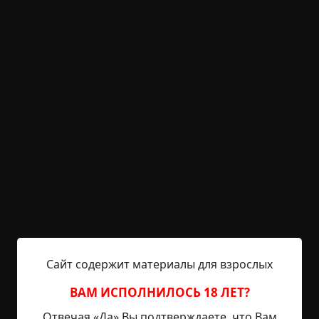
KRIPER.NET
Войти
Возможность незарегистрированным
пользователям писать комментарии и
выставлять рейтинг временно отключена.
Летняя погоня
©
Tengu
2 мин.
Страшные истории
Марго
17-04-2020, 15:51
Источник
Конец шестидесятых - это время, когда люди не
Сайт содержит материалы для взрослых
закрывали дверей. Так и жили нараспашку. Не
знаю, как в других городах, но в нашем точно.
ВАМ ИСПОЛНИЛОСЬ 18 ЛЕТ?
Закрытый порт, много военных моряков, чужих
Отвечая «Да» Вы подтверждаете, что Вам