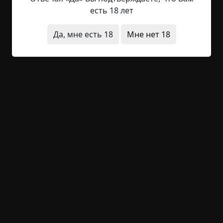
нет, транзитников нет... Сейчас это трудно себе
есть 18 лет
представить. И вот, значит, летний день где-то
на просторах полумифических этих
Да, мне есть 18
Мне нет 18
шестидесятых, маме пятнадцать лет. Она гуляет.
Находит в каком-то дворике старые качели,...
Читать полностью
в детстве
странные люди
что это было
+66
3
2 824