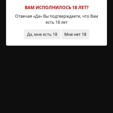
надо бежать быстрее ветра. От поворота до
дома - рукой подать. Она влетела в подъезд,
ВАМ ИСПОЛНИЛОСЬ 18 ЛЕТ?
потом через три ступеньки - на этаж... Еще с
Отвечая «Да» Вы подтверждаете, что Вам
площадки увидела приоткрытую дверь квартиры
есть 18 лет
- ура, не заперто, родители дома! Вот она, логика
эпохи. Вера во всеобщую безопасность. Тем
Да, мне есть 18
Мне нет 18
необъяснимее холодный мобилизующий силы
страх, который накатил на нее при виде этих
двоих. Мама для очистки совести выглянула из
окна подъезда - ну вот, и никто за ней не гонится,
напридумывала же она се... И тут. Из-за угла
дома. На бешеной скорости. Вылетели эти два
милых интеллигентных парня. Заозирались,
мгновенно соориентировались и бросились в
дом, оперативно разделившись: темноволосый -
в один подъезд, светловолосый - в другой. Внизу
гулко хлопнула дверь.
Мама метнулась наверх уже не через три