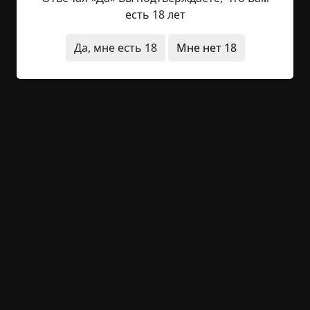
месяцев здорово сбоит. Я хочу, чтобы ты
есть 18 лет
съездил, разобрался, наладил, в общем, как ты
умеешь. Они работают на большой регион,
Да, мне есть 18
Мне нет 18
суммы проходят серьёзные, а отдача не та. Да и
партнёры, я чувствую, не довольны. У...
Читать полностью
квартира
существа
звуки
голоса
что это
было
работа
+113
8
2 157