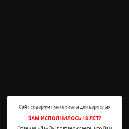
KRIPER.NET
Войти
Возможность незарегистрированным
пользователям писать комментарии и
выставлять рейтинг временно отключена.
Мужики
©
Polett
14 мин.
Страшные истории
Radiance15
31-01-2023, 20:53
Источник
Это случилось чуть больше года назад. Шеф не
Сайт содержит материалы для взрослых
позвонил, как обычно - «зайди», а зашёл сам. Сел
напротив, в гостевое кресло, и без предисловий:
ВАМ ИСПОЛНИЛОСЬ 18 ЛЕТ?
- Один из наших заводов, последние несколько
Отвечая «Да» Вы подтверждаете, что Вам