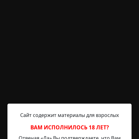
KRIPER.NET
Войти
Возможность незарегистрированным
пользователям писать комментарии и
выставлять рейтинг временно отключена.
Иркина коса
©
Nirvana77
2.5 мин.
Страшные истории
Captain_Torch
28-08-2019, 23:34
Источник
Сайт содержит материалы для взрослых
Эта история из моего далекого детства. События
происходили во времена Советского союза, мои
ВАМ ИСПОЛНИЛОСЬ 18 ЛЕТ?
родители и, соответственно, я поехали на север
Отвечая «Да» Вы подтверждаете, что Вам