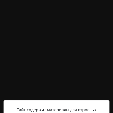
м пользователям писать комментарии и выставлят
временно отключена.
ору
Crystalline
27-07-2024, 11:53
Указать источник!
й родственник, про которого ничего плохого вроде бы и 
ранный он, вот как ни крути. И у меня такой есть, дядя С
зговора лишнего старается не заводить, вижу его на пра
азднуют, веселятся, оживленно сплетничают про каких-то
Сайт содержит материалы для взрослых