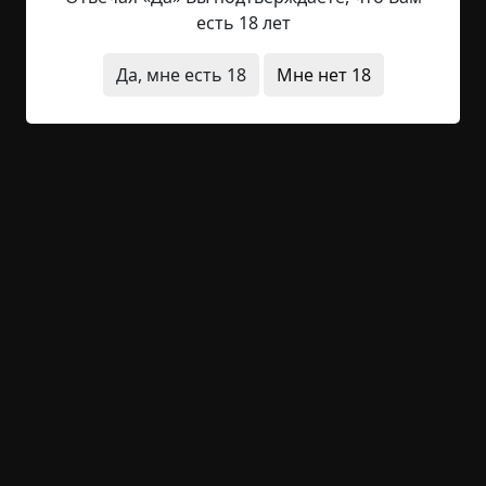
вседозволенностью, тогда я считал так, — что
есть 18 лет
прошёл до светофора нечётное количество
шагов. Ликование распирало меня изнутри,
Да, мне есть 18
Мне нет 18
словно пузырьки в шампанском, заструившемся
в моих венах вместо крови. Так-то, мама. Выкуси.
И ничего со мной страшного...
Читать полностью
инструкции и правила
двойники
предвестия
неожиданный финал
+23
1
2 421