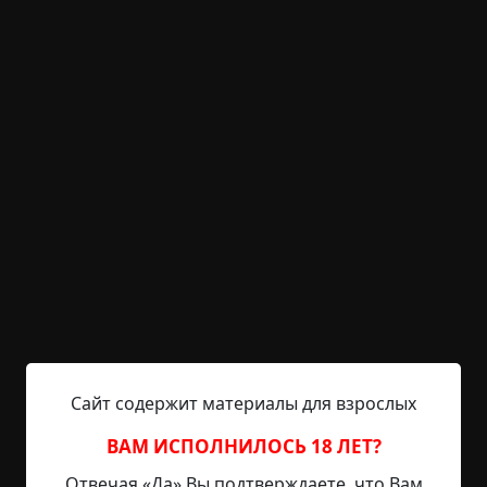
KRIPER.NET
Войти
Возможность незарегистрированным
пользователям писать комментарии и
выставлять рейтинг временно отключена.
Заткнись, мама
©
Carnivora Zero
2.5 мин.
Страшные истории
RAINYDAY8
28-10-2020, 09:04
Источник
Я принял правила игры, когда наступил на
Сайт содержит материалы для взрослых
первую белую плитку вместо серой. В тот день я
был настолько окрылён своей…
ВАМ ИСПОЛНИЛОСЬ 18 ЛЕТ?
вседозволенностью?.. да, наверное,
Отвечая «Да» Вы подтверждаете, что Вам