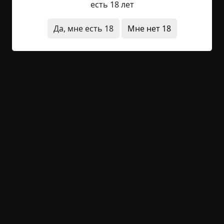
есть 18 лет
Да, мне есть 18
Мне нет 18
Фикус, похожий на книгу
©
Н.Лисичкин
5 мин.
Темная комната
Н.Лисичкин
29-05-2026, 03:08
Указать источник!
Я… Знаю, это звучит глупо. Человек, что ищет
буквы в переплетении веток - прямой кандидат
на весёлую поездку в Новинки. Я и сам улыбался,
смеялся над собой поначалу, ведь фикус есть
фикус – зелёное недоразумение в тяжёлом
горшке. Он достался от прошлых жильцов: они
были обычной пожилой парой, которая на мои
расспросы про фикус лишь покрутили пальцем у