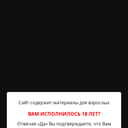
Н.Лисичкин
26-06-2026, 01:44
Указать источник!
Выпад справа сверху, парирование, лязг металла
- мечи скрестились в воздухе и высекли искры
друг из друга. Противник не издавал звуков.
Скелет в обломках кирасы, с клочком
потускневшего красного плаща, дрался молча,
точно механическая кукла. Удар, ещё удар, затем
снова. Сухие суставы стучали, как барабаны
войны, давно прошедшей, забывшей свои
знамёна. Рыцарь - в старом, почерневшем
доспехе, с...
Сайт содержит материалы для взрослых
Читать полностью
ВАМ ИСПОЛНИЛОСЬ 18 ЛЕТ?
Отвечая «Да» Вы подтверждаете, что Вам
+1
1
31