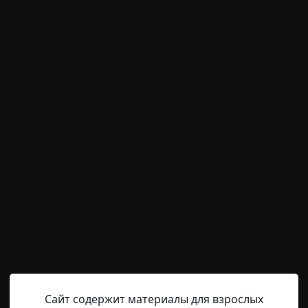
м пользователям писать комментарии и выставлят
временно отключена.
ор
Буньип
16-03-2023, 18:30
Источник
кую мистику, но все же поведал мне пару случаев, кото
деревне, достаточно далеко от нас. Приезжали мы к нему
х приездов остались мы с ним одни в избе. Все ушли - кто
оть не уходи, останься. - Да я же к тебе приехал, никуда и
Сайт содержит материалы для взрослых