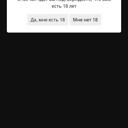
пошла? А как же, а как же, мужа и ребёночка ведь
есть 18 лет
кормить надо. Как только Танечка скрылась за
поворотом: — Дура расфуфыренная, ишь, в
Да, мне есть 18
Мне нет 18
магазин она пошла! Знаем мы, куда ты пошла! И
муж ейный бабник и бандит, и мальчишка их
весь в папашу пойдет, вот помяните ещё мое
слово! И так с утра до вечера — пост принял,...
Читать полностью
деревня
нечистая сила
архив
+27
Обсудить
1 402