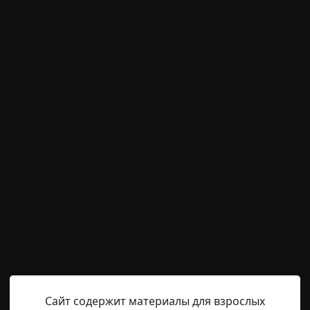
м пользователям писать комментарии и выставлят
временно отключена.
Hell Inquisitor
15-03-2021, 14:40
Источник
довод, но когда мне захотелось посадить свою первую ро
 выбору я подошла ответственно. И конечно, понравивши
, не на одних интернет-магазинах держится свет. К счас
на которых, можно найти все, что угодно. Свою красави
Сайт содержит материалы для взрослых