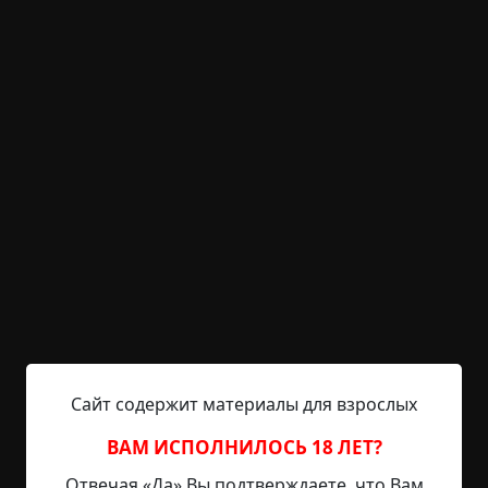
KRIPER.NET
Войти
Возможность незарегистрированным
пользователям писать комментарии и
выставлять рейтинг временно отключена.
Логово
©
Игорь Дятлов
5.5 мин.
Страшные истории
archive
24-01-2019, 20:22
Источник
Сайт содержит материалы для взрослых
В жизни каждого человека был такой случай,
ВАМ ИСПОЛНИЛОСЬ 18 ЛЕТ?
который, возможно, перевернул все его
Отвечая «Да» Вы подтверждаете, что Вам