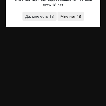
интересы и заставил измениться. Мой случай
есть 18 лет
был ужасен. Причем «ужас», понятие, с которым
ассоциируется то происшествие, был в полной
Да, мне есть 18
Мне нет 18
мере этого слова. Некоторым даже покажется,
что и этого понятия не достаточно, чтобы дать
моей истории подобающий жанр. Кто-то скажет,
что это мерзость, ничтожество, не достойное
для...
Читать полностью
без мистики
людоедство
архив
+35
Обсудить
1 306