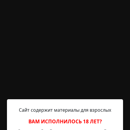
KRIPER.NET
Войти
Возможность незарегистрированным
пользователям писать комментарии и
выставлять рейтинг временно отключена.
История девушки,
полюбившей... не того
©
Жанна Никольская (Ханна Ник)
7 мин.
Страшные истории
Ханна Ник
3-06-2026, 16:19
Источник
Сайт содержит материалы для взрослых
ВАМ ИСПОЛНИЛОСЬ 18 ЛЕТ?
Девушка эта была студенткой, причем