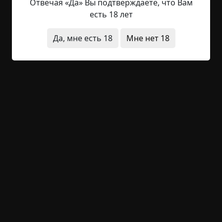
Отвечая «Да» Вы подтверждаете, что Вам
прибывшей из провинциального городка, жила
есть 18 лет
она в небогатой семье и нуждалась в средствах.
Поэтому, увидев объявление о том, что
Да, мне есть 18
Мне нет 18
требуется сиделка для одинокого мужчины,
бывшего университетского профессора, она
решила, что это ее шанс поправить
материальное положение (вдобавок, в
объявлении было указано, что возможно и даже
желательно проживание в профессорской...
Читать полностью
странные люди
необычные состояния
квартира
существа
вампиры
+1
8
1 443