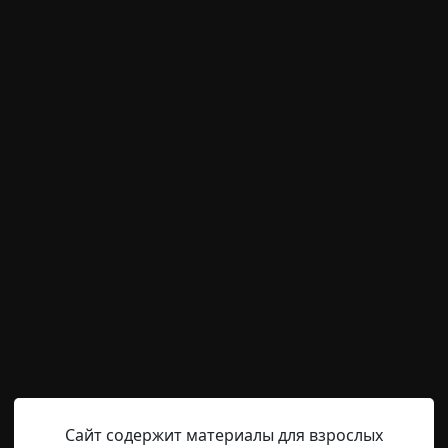
м пользователям писать комментарии и выставлят
временно отключена.
Radiance15
2-12-2020, 08:58
Указать источник!
на колени прямо на кровати, подавшись к замерзшему ок
ия некогда остроконечной птичьей кормушки, теперь 
осли ближе к задней части дома, казались закутанными 
на ветру, кивают друг другу и перешептываются. Кажет
Сайт содержит материалы для взрослых