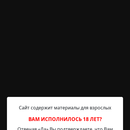
KRIPER.NET
Войти
Возможность незарегистрированным
пользователям писать комментарии и
выставлять рейтинг временно отключена.
Богдана
©
Олди
,
Дяченко
,
Валентинов. «Пентакль»
12.5 мин.
Страшные истории
Captain_Torch
26-08-2019, 22:14
Указать источник!
Сайт содержит материалы для взрослых
К тридцати годам Клаву стали звать Клавдией
Васильевной. Она работала бухгалтером в
ВАМ ИСПОЛНИЛОСЬ 18 ЛЕТ?
самом большом ПТУ райцентра Ольшаны и
Отвечая «Да» Вы подтверждаете, что Вам