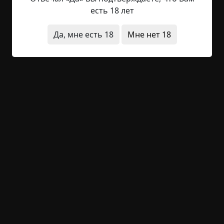
безнадежно влюбилась в Олега Викторовича,
есть 18 лет
директора. Олег Викторович был статен, в свои
сорок пять совершенно не лыс, красив и властен.
Да, мне есть 18
Мне нет 18
Имелся у него единственный, тщательно
скрываемый порок: в дни народных праздников,
когда коллектив ПТУ собирался в буфетной за
составленными...
Читать полностью
ведьмы
видения
необычные состояния
нечистая сила
+27
1
2 030