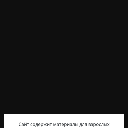
м пользователям писать комментарии и выставлят
временно отключена.
сс
Папа Стиффлера
16-04-2024, 17:33
Источник
о лешего опять на моём болоте ошиваешься? — срывая г
лого облезлого чертёнка, который что-то старательно
е твоё дело! — огрызнулся юный чёрт, продолжая битву
 отпускать свою добычу. — Эк, я тебя сейчас научу, как
Сайт содержит материалы для взрослых