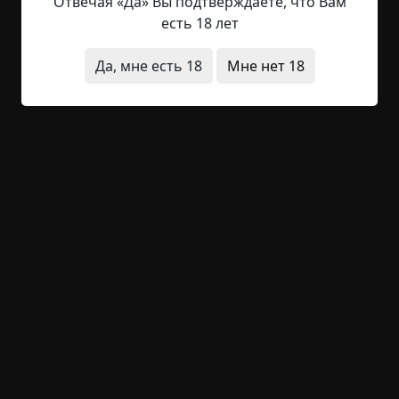
или снегом внатруску. Как правило, зверек,
Отвечая «Да» Вы подтверждаете, что Вам
попав в петлю, не способен освободиться
есть 18 лет
самостоятельно. Он тянет прочь, бросается в
разные стороны, но тем лишь наматывает
Да, мне есть 18
Мне нет 18
проволоку на колышек или деревце, у которого
она закреплена, и часто удушает сам себя.
Поднять тушку следует не позже, чем через
сутки,...
Читать полностью
инструкции и правила
исчезновения
улица
необычные состояния
странные люди
существа
архив
+35
Обсудить
1 565