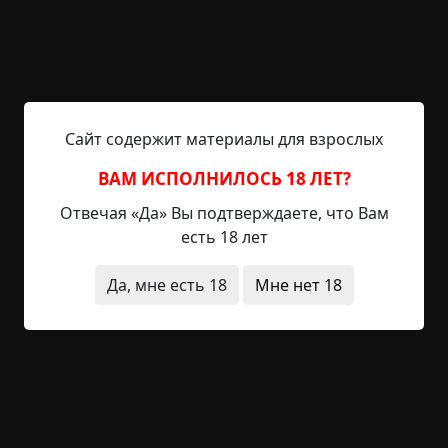
выбора было немного. Что мне оставалось
делать? Сидеть и ждать пока кто-нибудь не
объявится? Хуже того факта что я попал в
незнакомое место – это если я встречу
обитателей этого самого места, если тут вообще
Сайт содержит материалы для взрослых
кто-то есть. Тут я вспомнил самую важную деталь
всего происходящего – лифт. Лифт, на котором я
ВАМ ИСПОЛНИЛОСЬ 18 ЛЕТ?
приехал сюда. Если приехал я на лифте, то и
Отвечая «Да» Вы подтверждаете, что Вам
уехать на нем в теории возможно. Я поднялся с
есть 18 лет
пола и на ватных ногах пошел к лифту. В лифте
ничего необычного я не обнаружил. Он, как и
Да, мне есть 18
Мне нет 18
обычный лифт, отзывался на нажатые кнопки и
ехал на указанный этаж. С ужасом вздрагивая
при каждом открытии дверей, я изъездил пару
этажей, и обнаруживал на каждом из них ту же
картину что и прежде. Я пробовал нажимать
кнопки в разных порядках, ездить на разные
этажи, вызывать диспетчера, и поочередно