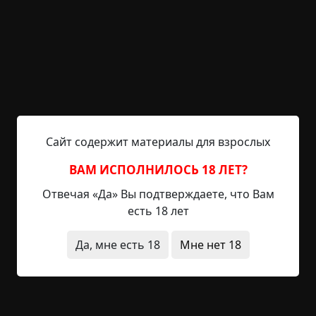
задействовали два батальона. Никогда еще
Попеску не видел более бестолковой операции.
Шли словно на прогулку — близость товарищей
придала смелости даже самым малодушным. Но
стоило углубиться под землю на несколько
десятков шагов, как веселье исчезло. К тому же,
выяснилось, что выданные электрические
фонарики угасают на глазах. Факелы зажигать
Сайт содержит материалы для взрослых
боялись из-за возможной встречи с рудничным
газом, и потому волей неволей пришлось
ВАМ ИСПОЛНИЛОСЬ 18 ЛЕТ?
повернуть назад. У Попеску потерь не было, но
Отвечая «Да» Вы подтверждаете, что Вам
вот в других отрядах из подземелья не
есть 18 лет
вернулись несколько человек. Вряд ли виноват
был вампир — в наступившей после внезапной
Да, мне есть 18
Мне нет 18
темноты (фонари погасли у всех почти
одновременно) панике кто-то начал стрельбу,
ему ответили, и если бы не решительный приказ
отступать, потери были бы катастрофическими.