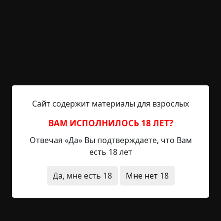
обязательный — фото делать перед
погребением. Очень жутко было видеть фото
его родичей. Не думала, что такое в рамку
черную поставить можно — сгоревшие тела
рядом друг с другом, страшно было очень...
В одной комнате нежилой ничего не было, кроме
кукол самодельных, сшитых будто из старых
Сайт содержит материалы для взрослых
мешков. Глаза — пуговицы, а волосы были самые
настоящие, я подивилась тогда, откуда он взял
ВАМ ИСПОЛНИЛОСЬ 18 ЛЕТ?
такой «материал». Куклы одни стояли у стены,
Отвечая «Да» Вы подтверждаете, что Вам
среднего размера такого, больше, чем рост
есть 18 лет
ребенка, а другие «сидели», но больше
размером, как 10-летние дети.
Да, мне есть 18
Мне нет 18
Я думала, что привыкну к его странному укладу,
но всё равно каждый жуть брала. Но
привязалась я к нему задолго до этого, поэтому