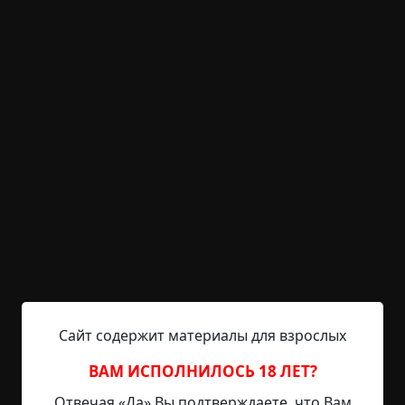
состояния мокрой ваты, а с другой —
затвердевшие, как гипс. Так же вяло он
посмотрел фильм — не особенно вникая в
сюжет, а потом до вечера серфил по сети и играл
в какую-то браузерку. Ничего не хотелось. Он
слонялся по комнате, переключался между
вкладками браузера, переварил макароны так,
что те превратились во что-то мягкое, склизкое
и соплеобразное…
Так вяло, муторно и сонно прошла эта суббота.
Артем был даже рад, когда за окном стемнело —
день, который так неудачно начался и так
противно продолжился, наконец-то подошел к
концу. Перед сном он попытался развеселить
себя, вспомнив лица обиженных и оскорбленных
Сайт содержит материалы для взрослых
мальчишек — но стало только противно от
ВАМ ИСПОЛНИЛОСЬ 18 ЛЕТ?
такого идиотского поступка.
Отвечая «Да» Вы подтверждаете, что Вам