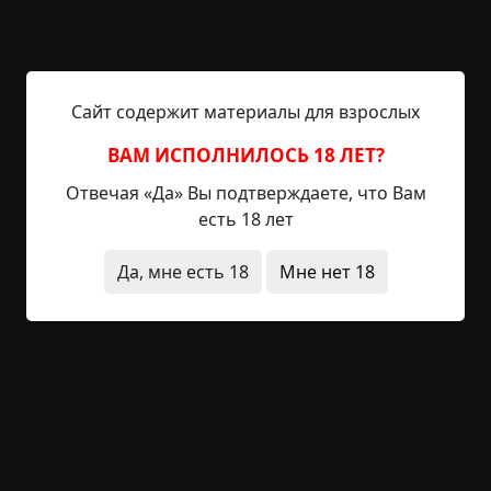
взрослые на кухне и мигом отправили бы их на
улицу. Значит, эти кошки попали сюда каким-то
другим образом. Я хотела спрятаться под
одеяло, но не могла двигаться. Ни руки, ни ноги
Сайт содержит материалы для взрослых
не шевелились до тех пор, пока все кошки в
обратной последовательности не спрыгнули с
ВАМ ИСПОЛНИЛОСЬ 18 ЛЕТ?
кровати. В ту ночь я так и не смогла спокойно
Отвечая «Да» Вы подтверждаете, что Вам
поспать.
есть 18 лет
На этом, может быть, все бы и закончилось, если
Да, мне есть 18
Мне нет 18
бы я осталась дома на следующий день, но
утром ко мне пришла подружка из соседнего
дома и позвала гулять. День был очень жаркий,
и мы решили сходить на колонку и набрать воды
в маленькое игрушечное ведро (кто знает, как
выглядит колонка, поймет, что нажать на рычаг
маленькому ребенку не так просто, а тем более
набрать воду в маленькое ведерко, так как напор