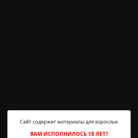
гармонь. Всё, как и положено в самой обычной
советской семье, которая отмечает важное
событие.
Однако родня не догадывалась о том, что долгие
проводы обернутся в итоге лишними хлопотами.
↑
2
Время за ужином пролетело незаметно.
Наступила полночь, когда уставшая от
повышенного внимания Люда зашла в спальню.
Она посмотрела на стоящую в углу комнаты
большую сумку, и ещё раз прикинула — ничего
не забыла? Завтра будет поздно думать —
утренний поезд с вокзала отправляется в девять
часов, время только на умыться и позавтракать
Сайт содержит материалы для взрослых
останется.
ВАМ ИСПОЛНИЛОСЬ 18 ЛЕТ?