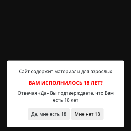
- На этой же попытке у мамы прорезался
нервный тик левого глаза. Одобрено
применение амнезиака класса «Метаха-5»
+ Ребёнок отлично засыпает под монотонное
чтение расшифровок радиопереговоров из scp-
wiki
Сайт содержит материалы для взрослых
- Друзья ребёнка, после общения с ним, вообще
перестают засыпать. Гуманитарные поставки
ВАМ ИСПОЛНИЛОСЬ 18 ЛЕТ?
амнезиака их родителям не одобрены мамой из
Отвечая «Да» Вы подтверждаете, что Вам
соображений ограниченного бюджета.
есть 18 лет
Да, мне есть 18
Мне нет 18
+ Ребёнок развивает мелкую моторику,
изображая различную символику Фонда, МОГ и