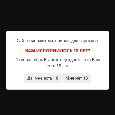
"КОНЕЦ БЛИЗИТСЯ". А вот это, подумалось ему,
неожиданно, даже для хиппи.
"Чего надо?" — спросил он.
"Мир близится к концу, — сказал хиппи. — Мне
нужна ваша помощь".
Сайт содержит материалы для взрослых
Человек обошёл хиппи и пошёл своей дорогой,
ВАМ ИСПОЛНИЛОСЬ 18 ЛЕТ?
подумав: "Обкуренный, наверное". Хиппи
Отвечая «Да» Вы подтверждаете, что Вам
последовал за с человеком и зашагал c ним
есть 18 лет
рядом.
Да, мне есть 18
Мне нет 18
"Пожалуйста, помогите", — сказал хиппи.
"Послушай, приятель, мне как-то всё равно", —
ответил человек, ускоряя шаг.
Хиппи прислонился к стене, глядя, как человек