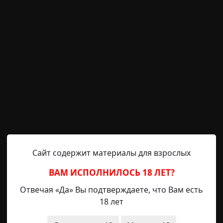
и
RAINYDAY8
28-08-2019, 00:24
Указать источни
ителями в новую квартиру — совершенно новый дом, 
обзавелась новыми друзьями, гуляла одна. И однажды 
 ладонь) распятие, к которому снизу был припаян
ило как бы ручкой ножику. Принесла маме, она сказ
но и не в ведро, а в окно, да еще и в сторону, а н
 лоджию, открыла деревянную раму и сделала так, как
Сайт содержит материалы для взрослых
 мне продиктовала, но я не запомнила его точно, 
ила. Закрыла окно, а дверь из зала в лоджию не закр
ВАМ ИСПОЛНИЛОСЬ 18 ЛЕТ?
ак раз наступал вечер, садилось солнце, и постепенно 
Отвечая «Да» Вы подтверждаете, что Вам есть
ора, а я рисовала, сидя прямо на полу, спиной к лоджии.
18 лет
 довольно громко и отчетливо — два удара в стекло. Я 
чно, не по себе — ведь мы жили на 6-м этаже...