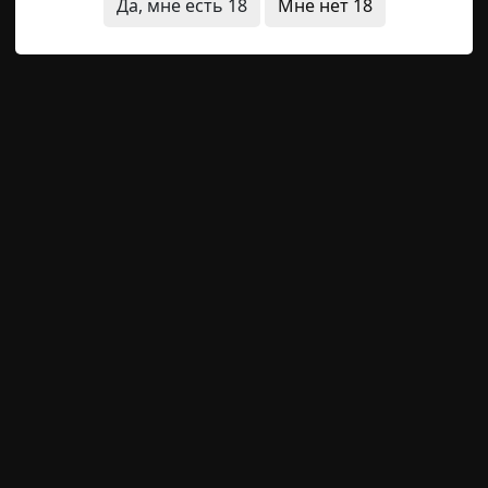
Да, мне есть 18
Мне нет 18
меты
короткие
щая история
Следующая история
й фонд / Страшные истории)
Страшные истории)