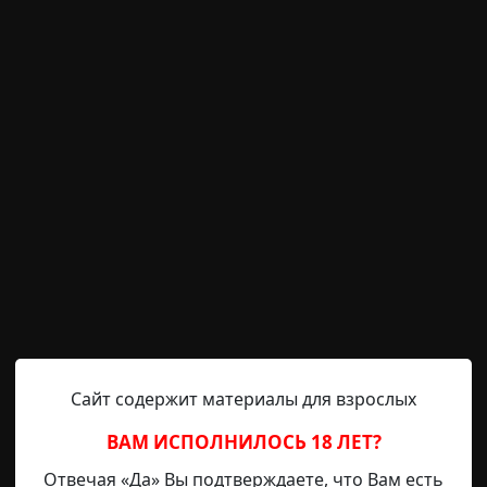
ии
Helga
25-08-2020, 08:30
Указать источни
дёт речь, мне было три года. Разговаривала я тогда уж
и видит: сижу я в углу и тихонько хихикаю. Мама, ни
Сайт содержит материалы для взрослых
ВАМ ИСПОЛНИЛОСЬ 18 ЛЕТ?
мамы и папы. Мама подумала, что у меня разыгралась фа
Отвечая «Да» Вы подтверждаете, что Вам есть