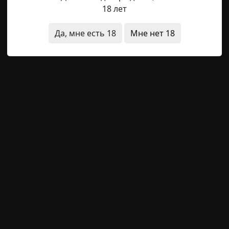
лось несколько раз. Я с Димой каталась на велосипеде,
18 лет
ремя хныкала, что Димы нет, и я по нему скучаю. К
мала своего невидимого друга. В конце концов, встрев
Да, мне есть 18
Мне нет 18
кто-нибудь, и ей ответили — да, на днях наркоман из 
ерез неделю мы переехали из той квартиры.
кие
щая история
Следующая история