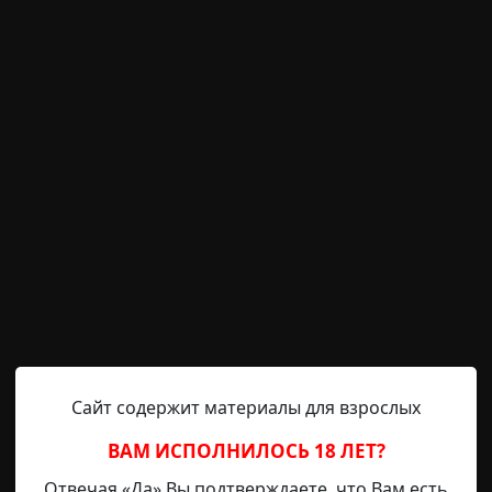
ежду домами… — подсказывал путь Друг.
ц раздалось над левым ухом.
ежду облезлыми металлическими гаражами, тяжел
ого из них. Стоял тяжелый запах мочи и сырости. Бос
йкой стекала слюна, смешанная с оставшейся зубной п
кусил при падении. Через просвет между гаражами ви
тябрь, и в одних семейных трусах и дырявой, засаленно
замерзнуть Антон не успел. Неожиданно он у
м ухом.
 тигром, который выследил добычу и готовится схвати
Сайт содержит материалы для взрослых
ке. В просвете между гаражами промелькнула фигура в
ВАМ ИСПОЛНИЛОСЬ 18 ЛЕТ?
Отвечая «Да» Вы подтверждаете, что Вам есть