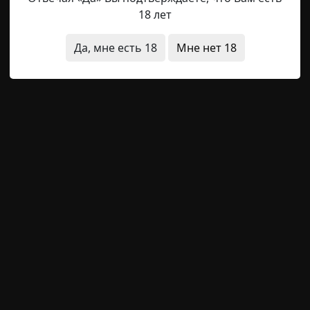
18 лет
, Антон покрался за своей жертвой. Внезапно пресл
 замер с расширившимися от страха глазами.
Да, мне есть 18
Мне нет 18
и бросился на незнакомца. Повалив на мокрый асфальт, 
лось откуда-то слева.
овью, в них уже не было страха, только непони
было кончено, он перестал сопротивляться и затих. О
нно уставился на его лицо. Наваждение спало. Ве
дить до Антона.
зачем… — зашептал он, не отрывая взгляда от выпу