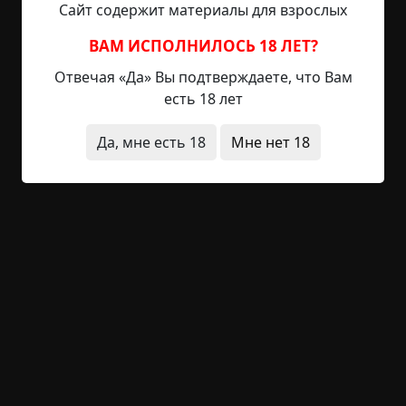
Сайт содержит материалы для взрослых
колгоспа, служил в ракетных войсках, имел две
«вышки» и среднее специальное образование.
ВАМ ИСПОЛНИЛОСЬ 18 ЛЕТ?
Вообще, он учился чему-то всю жизнь и
Отвечая «Да» Вы подтверждаете, что Вам
сохранял живость ума до самой своей смерти. С
есть 18 лет
этим мужиком можно было поговорить на
любую тему — он мог научить стрелять из
Да, мне есть 18
Мне нет 18
мелкашки, ставить силки, садить картошку и
смотреть за лошадьми с одинаковой легкостью.
Мировой был мужик, короче, мне его сильно не
хватает. А ещё дед был кладезем всяческих
историй. Я и мои двоюродные братья могли
часами слушать его рассказы о службе, охоте и о
всяких чудесах, которые он успел повидать на
своём долгом веку. В том числе и страшилки.
Однажды я в шутку, не ожидая серьезного
ответа, спросил у деда о том же, о чем
спрашивал у матери. Ответ был неожиданным
для меня. Его лицо стало сразу каким-то жестким