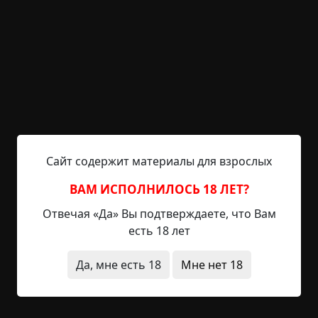
гулять, и частенько попросту мучила меня.
Однажды она уложила меня на кровать с
огромным балдахином по кругу, приказала
закрыть глаза и сказала, что прямо надо мной
находится огромная птица, сова, и что она
следит за мной. Если я открою глаза, она меня
клюнет или сделает что-то ещё более страшное.
Я не видела птицы, но поверила сестре и ужасно
боялась открыть глаза. А она убежала тайком
Сайт содержит материалы для взрослых
гулять. Я же лежала с закрытыми глазами и
плакала от страха. Потом всё же решилась
ВАМ ИСПОЛНИЛОСЬ 18 ЛЕТ?
слегка приоткрыть глаза... и увидела её. Сова
Отвечая «Да» Вы подтверждаете, что Вам
была большая, черная, растрепанная, похожая
есть 18 лет
на ворону или пучок тряпок, но она была живая,
шевелилась и следила за мной огромным
Да, мне есть 18
Мне нет 18
глазом, выглядывая из-за балдахина. Затем
птица показалась вся. Я зажмурилась, надеясь,
что она не увидела, что я подглядываю. Лежала и