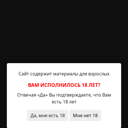
о пол. В темноте коридора послышался топот
кошачьих лапок и кошка запрыгнула на угол
кровати, прямо у девушки в ногах.
— Гайка, я сказала! — Ира открыла глаза, и,
нащупав над головой шнурок настенного
светильника, включила его. Лампа-экономка
медленно нагревалась, заполняя все уголки
комнаты ровным, белым светом. У ног, выгнув
спину и прижав уши, стояла Гайка. Она смотрела
куда-то на пол. Изогнувшись ещё сильнее, кошка
Сайт содержит материалы для взрослых
угрожающе зашипела.
ВАМ ИСПОЛНИЛОСЬ 18 ЛЕТ?
— Гаечка, что ты? Никого там нет, — девушка
Отвечая «Да» Вы подтверждаете, что Вам
потянулась, чтобы дотронуться до любимицы,
есть 18 лет
но та, издав боевой клич кошачьего народа,
прыгнула, набросившись на что-то на полу и,
Да, мне есть 18
Мне нет 18
загнав это под кровать, стала кубарем метаться
там, оглашая тишину ночной квартиры рёвом,