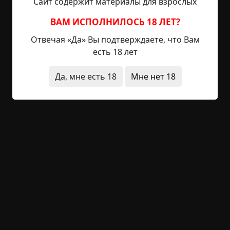
Сайт содержит материалы для взрослых
Потягивается он, потягивается, и все выше
встает. Я думаю — как это ему удается так высоко
ВАМ ИСПОЛНИЛОСЬ 18 ЛЕТ?
подняться? Встала, подхожу к нему и вижу, что не
Отвечая «Да» Вы подтверждаете, что Вам
кот это вовсе. На столе, под лампой, лежала
есть 18 лет
большая белая тряпка из парашютной ткани, и
это она медленно поднималась в воздух. Под
Да, мне есть 18
Мне нет 18
моим оцепеневшим взглядом она поднялась
почти до потолка, а потом мягко шлепнулась
обратно на стол. Как только она упала, от стола с
легким шумом через всю комнату к дивану
отъехал стул. Тут оцепенение меня покинуло, и я
быстренько вышла из комнаты, пока меня тоже
куда-нибудь на люстру не отправили.
В другой раз мы с мамой сидели в ванной,
разговаривали. Надо сказать, ванная комната у
нас была огромная — метров шесть-семь. На
полу, на кафельной плитке, стояла большая
эмалированная кастрюля, в которой мы