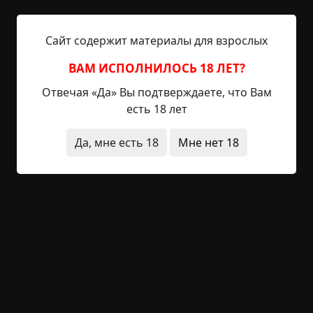
вперёд, но лес не кончался. Более того, вскоре я
упёрся в неизвестно откуда взявшееся здесь
болото и начал забирать правее.
Сайт содержит материалы для взрослых
ВАМ ИСПОЛНИЛОСЬ 18 ЛЕТ?
В лесу стояли сумерки и мёртвая тишина. Ни
ветра, ни птичьего шума — ничего. Солнце по-
Отвечая «Да» Вы подтверждаете, что Вам
прежнему пряталось в облаках. Обходя болото, я
есть 18 лет
зашёл в такие дебри, что вперёд было не пройти.
За неизвестно откуда взявшимися в болоте
Да, мне есть 18
Мне нет 18
огромными валунами, покрытыми серым мхом,
начиналась настоящая трясина, в которой
увязали сапоги. Развернувшись, я пошёл
обратно. Места были незнакомые, хотя я никак
не мог отойти далеко от дома за это время.
Грибов не было. Не хватало ещё заблудиться! Я
остановился и попытался сориентироваться.
Бесполезно. Тогда я пошёл обратно по своим
следам, но они заводили только глубже в лес.
Начинало темнеть...