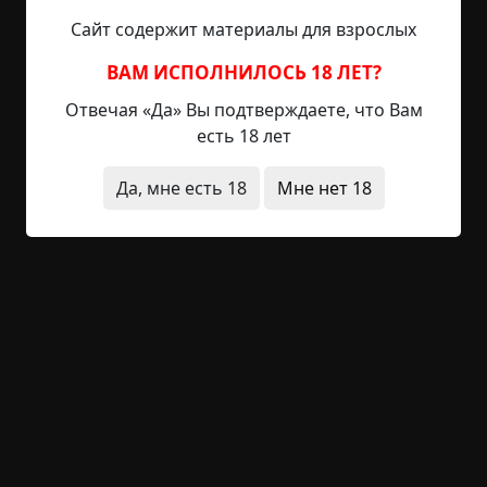
многозвучен. И Он пахнет. Пахнет сотнями
Сайт содержит материалы для взрослых
гниющих трупов. Он зовет меня, и я ничего не
могу сделать. Он зовет меня к себе, требует быть
ВАМ ИСПОЛНИЛОСЬ 18 ЛЕТ?
Его преемником, Его сыном в царстве кошмара и
Отвечая «Да» Вы подтверждаете, что Вам
ужаса.
есть 18 лет
Я и сам уже не верю, что я нормален. Сегодня я
Да, мне есть 18
Мне нет 18
должен вскрыть себе вены и нарисовать
последний выход — кровавую дверь, которая
выведет меня к Нему. Я думаю, что я умру или
окончательно уйду в мир своего подсознания,
но я не могу больше быть в этом кошмаре. Я
знаю, что если кровь свернется, я выживу. Но
буду надеяться на то, что мой воспаленный
разум обманет меня, и кошмар кончится... Или
начнется новый?
Куском пружины, отломанной втихаря от
кровати, я разрываю вены на одной руке, потом