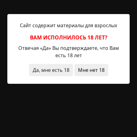
В 2003 году впадину обследовало научное судно
«Гломар Челленджер». Когда вниз был спущен
«еж», регистратор звуков неожиданно стал
Сайт содержит материалы для взрослых
передавать на поверхность странные шумы,
напоминающие скрежет пилы по металлу. А на
ВАМ ИСПОЛНИЛОСЬ 18 ЛЕТ?
мониторе появились неясные тени 12-16 метров
Отвечая «Да» Вы подтверждаете, что Вам
в высоту, похожие на сказочных драконов. У
есть 18 лет
каждой из них было по несколько голов и
хвостов. Неужели ученые наткнулись на местных
Да, мне есть 18
Мне нет 18
«жителей»?
Подняв конструкцию наверх, исследователи
обнаружили, что прочные стальные балки, на
которых она держалась, деформированы, а 20-
сантиметровый трос, также из стали, наполовину
перепилен…
Нечто подобное приключилось и с немецким