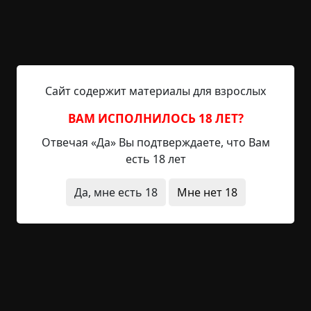
роста». Ему ответили: «Так нельзя — сам можешь
в ящик сыграть». Но муж только рукой махнул:
«Да ладно, я в это не верю». Ну, его обмерили и
сделали по нему гроб.
Сайт содержит материалы для взрослых
Во время похорон у мужа случился сердечный
приступ. В первую же ночь в больнице ему
ВАМ ИСПОЛНИЛОСЬ 18 ЛЕТ?
приснился сон, будто пришел к нему покойный и
Отвечая «Да» Вы подтверждаете, что Вам
говорит: «Ты не так замерил мой гроб, мне тесно
есть 18 лет
в нем лежать, я его тебе уступаю». На сорок
первый день после смерти Николая Петровича, у
Да, мне есть 18
Мне нет 18
мужа снова случился инфаркт. Лёжа в больнице,
он опять увидел сон — сидит покойный Николай
Петрович в подсобке и курит, а муж заходит туда
и говорит: «Ты что, снова на работу пришел?». На
это умерший ответил: «Нет, я за тобой,
собирайся».