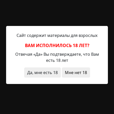
Реалистичный, гадкий какой-то и тягучий.
Снилась ему комната, которую он снимал. И во
сне, что примечательно, не было никаких
искажений — все в ней было так обставлено, как
и наяву. А он будто лежит на кровати с
открытыми глазами, в комнате горит свет, но он
Сайт содержит материалы для взрослых
там не один. Ходит по комнате парень в какой-то
странной одежде, будто в сюртуке,
ВАМ ИСПОЛНИЛОСЬ 18 ЛЕТ?
черноволосый, бородатый. Трогает книги на
Отвечая «Да» Вы подтверждаете, что Вам
столе, открывает шкаф, перебирает вещи
есть 18 лет
студента, ходит… А тот лежит на кровати, и ему
почему-то неприятно, тоскливо, он очень хочет
Да, мне есть 18
Мне нет 18
проснуться, но в этом своем сне даже
шевельнуться или взгляд отвести не может. А
тем временем бородатый все его вещи
пересмотрел-перетрогал и подходит к кровати.
Подходит, садится на стул, который всегда там
стоял, и начинает смотреть на студента тяжелым
неотрывным взглядом. И все это в тишине. А