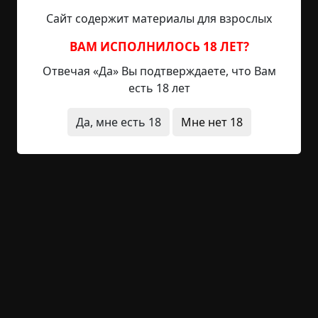
врача?
Сайт содержит материалы для взрослых
— Мы не можем рисковать. — с упрямством
ВАМ ИСПОЛНИЛОСЬ 18 ЛЕТ?
фанатика покачал головой сержант. — Вы не
Отвечая «Да» Вы подтверждаете, что Вам
понимаете. Убить вас — наша единственная
есть 18 лет
надежда! Мы там все заражены — от первого до
последнего человека. Эта зараза живет в нашей
Да, мне есть 18
Мне нет 18
плоти, крови, костях. Мы получили ее вместе с
едой, которую ели, водой, которую пили. Но те,
кто выжил, выработали частичный иммунитет.
Так что теперь вирус вырывается наружу, лишь
когда мы умираем или если нас покусает
инфицированный. Это как-то провоцирует его
рост.
— Но вы могли бы попытаться выделить
вакцину... — вновь попробовала отговориться я.
— Нет, Карла, — жестко отрезал он, глядя мне