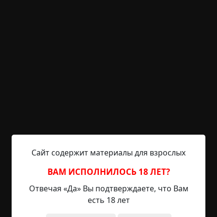
— Не-а, просто видом любуюсь. Тебе что, жить
незачем? Нет человека, ради кого можно
постараться?
Я вздохнул и вкратце обрисовал ему ситуацию.
От того, что я поделился своей бедой, стало
полегче, но самооценка упала ещё ниже.
Он посмеялся в ответ. Скорее даже кашлянул, но
для ситуации это совсем не подходило. Он
подкурил новую сигарету от окурка и кивнул мне:
Сайт содержит материалы для взрослых
— Парень, дела и вправду плохи… но давай так
договоримся. Ты прыгаешь, избавляешься от
ВАМ ИСПОЛНИЛОСЬ 18 ЛЕТ?
всех этих бед. А я сейчас докурю и пойду вниз,
Отвечая «Да» Вы подтверждаете, что Вам
подожду, пока ты не шмякнешься. Буду на месте
есть 18 лет
первым, вытащу твой бумажник и в паспорте
гляну, кто ты у нас есть. Потом найду всех, кто