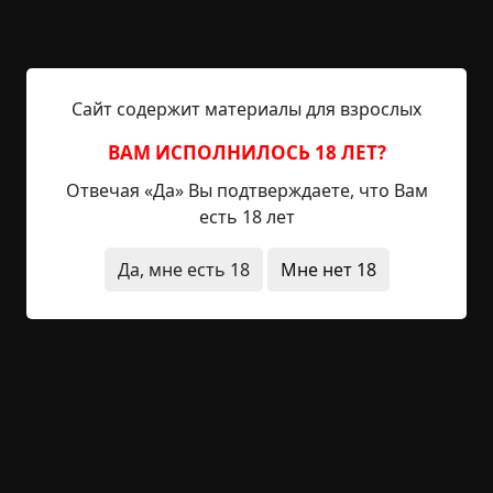
тихонько, мол, трое их было. Один почти
добежал — спастись, видать, думал, да не успел
малость — распороло ему спину от затылка и до
задницы. Другого в лесу нашли, без половинки
Сайт содержит материалы для взрослых
черепа. Был еще и третий, но его вооще
разорвало в самом что ни на есть прямом
ВАМ ИСПОЛНИЛОСЬ 18 ЛЕТ?
смысле. Михалыч мужик крепкий был, конечно,
Отвечая «Да» Вы подтверждаете, что Вам
но насилу не сомлел. Говорит, а я-то тут причем?
есть 18 лет
А милиционер ему и отвечает — так ты это,
Да, мне есть 18
Мне нет 18
пройдись по полянке, может, следы какие
найдешь. А Кузьма себе смекает: такое учинить
мог разве что медведь. А медведей в наших
лесах еще при царе рогатинами извели. Но
делать-то нечего — пошел. Конечно, натоптали
на поляне изрядно, но нашел-таки Кузьма
Михалыч следы. Отпечатки здоровенных таких
лап, и по всему видно, что медвежьих.