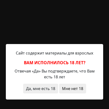
заживо пришлось есть трупы умерших
товарищей.
Люди верили, что помощь придет, но не сидели
сложа руки, а копали выход, надеясь, что и
спасатели тоже откапывают их. Прошло много
лет, прежде чем им удалось выбраться наружу.
Здесь несчастных ожидало два неприятных
сюрприза. Во-первых, они так долго пробыли в
Сайт содержит материалы для взрослых
темноте, что глаза их стали совершенно белыми
и уже не могли выносить солнце, а во-вторых,
ВАМ ИСПОЛНИЛОСЬ 18 ЛЕТ?
люди узнали, что никто и не пытался их спасти —
Отвечая «Да» Вы подтверждаете, что Вам
шахта была давно заброшена, поселок покинут.
есть 18 лет
Им пришлось и дальше жить под землей и
выходить наружу лишь по ночам. В полной
Да, мне есть 18
Мне нет 18
темноте они бродили по шахтерскому поселку и
прилегающим лесам.
Вскоре среди жителей близлежащих поселений