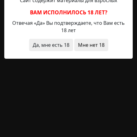
Сайт содержит материалы для взрослых
ВАМ ИСПОЛНИЛОСЬ 18 ЛЕТ?
о набросок Максимилиана Шефера, преступника, поджи
ля психбольницы Гелассенхайта за пределами город
Отвечая «Да» Вы подтверждаете, что Вам есть
18 лет
тва Макс жаловался персоналу на жуткого посетителя, 
Да, мне есть 18
Мне нет 18
в Макса: «от этого посетителя плохо пахнет, и характе
ах, он изводит меня».
мента прибытия Шефера, никого к нему в палату не пус
ичина жалоб. Врач начал расспрашивать Макса о 
гда речь заходила о деталях, Шефер впадал в панику,
лизости персонал попадал под «горячую руку».
еть эту панику в курс лечения был введён терапевт
зить природу своего “посетителя” как можно точнее
 которых Макс усердно работал над иллюстрацией, прив
зко остановился. К слову сказать, чтобы ввести Макса 