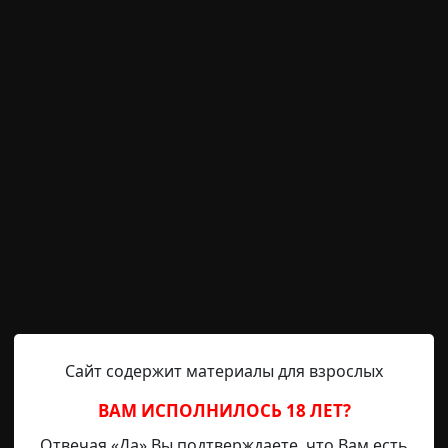
чки. Он не смотрел на лицо парня. Он смотрел на его
 то, что мы называли «радиацией». Под воздействием 
Мышцы на руках вытянулись, стали тонкими, почти как ж
ртур, доставая из кармана модифицированный счетчик 
ри, на нём индекс зашкаливает. Ещё пара часов, и е
ачистим квартиру, завтра по городу будет гулять е
ревратится в пустую оболочку-рассадник.
ъезд, поднялись на его этаж. У двери Артур вытащил 
Сайт содержит материалы для взрослых
 в красной зоне, издавая противный треск, но это был 
ВАМ ИСПОЛНИЛОСЬ 18 ЛЕТ?
ит присутствие призраков.
Отвечая «Да» Вы подтверждаете, что Вам есть