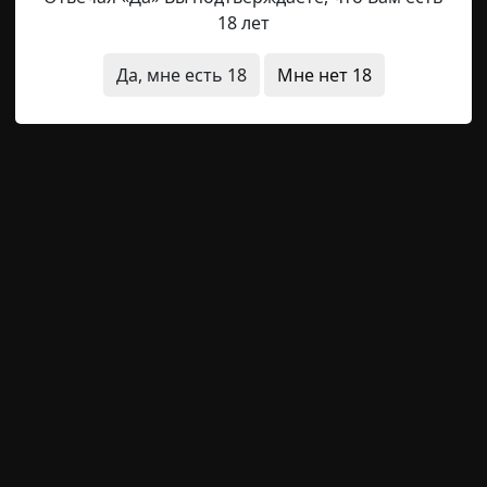
18 лет
л Артур. — Заходим.
Да, мне есть 18
Мне нет 18
ая. Из ванной несло сыростью и смертью. Я достал и
ой маяк типа «Сахар». Это не обычная глушилка. Эт
 структура призрака начинает распадаться.
й писк. Мы зашли в ванную. Там, в углу, стояла та самая
яная морда была повернута к стене, где пульсировало
ндовал я.