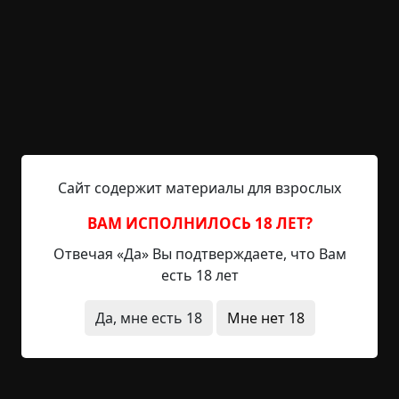
врезанные в плоть: «Я ВСЕХ СЛЫШУ».
После этого пошли слухи, якобы это болезнь,
проклятие, химия с химзавода в грунтовые воды
попала. Местный участковый начал ходить по
квартирам. Он спрашивал одно и то же: не
видели ли вы кого-то подозрительного? Ответы
Сайт содержит материалы для взрослых
были уныло однообразными. Нет. Никто ничего
не видел.
ВАМ ИСПОЛНИЛОСЬ 18 ЛЕТ?
Отвечая «Да» Вы подтверждаете, что Вам
есть 18 лет
А я начал замечать закономерность. Все
пострадавшие, на тот момент их было уже
Да, мне есть 18
Мне нет 18
четверо, включая почтальоншу Шуру, у которой
фраза «ДУМАЙ ЧТО ГОВОРИШЬ» красовалась на
внутренней стороне губ, – все они в последнее
время были замечены в одном невинном,