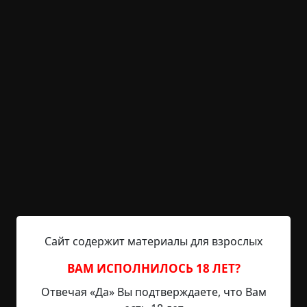
месте. Срочно поменял замок. Взял еду и
спокойно начал есть. И вдруг… стук.
В 23:43. На третьем этаже. Под окном дети, лет
13-14. Думал, камнями кидали. Открыл окно:
— Эй, малые, зачем камни?
— Это не мы, дядя!
Закрыл окно. Малые не врали. Но кто тогда
стучал ночью, когда я на третьем этаже?
Пошёл спать. Заснул.
Утро. Красивое, тёплое. Отличный день для
курьера. Поел, оделся, вышел. Сначала всё шло
Сайт содержит материалы для взрослых
нормально. Заказы, клиенты, жара, ноги устали.
ВАМ ИСПОЛНИЛОСЬ 18 ЛЕТ?
<Прошло 11 часов>
Отвечая «Да» Вы подтверждаете, что Вам
Отдал заказ, вышел из подъезда. Вижу — окно