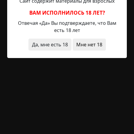
Сайт содержит материалы для взрослых
Я потихоньку открыл дверь туалета и выглянул в
коридор. Никого. Я резко рванул к тумбочке, к
ВАМ ИСПОЛНИЛОСЬ 18 ЛЕТ?
спасительному телефону. Слава богу, он у нас
Отвечая «Да» Вы подтверждаете, что Вам
беспроводной, и я на бегу, не заглядывая в зал,
есть 18 лет
схватил его и вылетел в подъезд. Я вызвал
полицию и стал ждать её, стоя в подъезде. В
Да, мне есть 18
Мне нет 18
квартиру заходить было страшно.
Через некоторое время в подъезд зашли двое
полицейских. Они сразу осведомились, что
произошло, и вошли внутрь моей квартиры.
Никого там не было. В зале на столе по-
прежнему стояло пиво. Я видел, как полицейские
переглянулись, и понял этот взгляд. Через
мгновение, как подтверждение моим словам,
один из них произнес:
— Как много вы выпили, молодой человек?