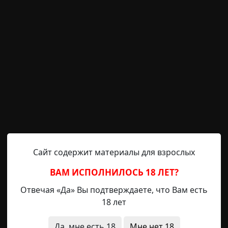
положено, а вернёшься — мать не обижай, и береги!
а мамку так забеспокоился? Вы что, разводиться надумал
егда все будем вместе…
 приёмнике опять усилились помехи, треск и шум пе
ие аккорды «Машины времени».
Сайт содержит материалы для взрослых
олодой солдатик стал горячо рассказывать Славяну, 
кается радиоделом. В квартире у него даже целая 
ВАМ ИСПОЛНИЛОСЬ 18 ЛЕТ?
асто ночами и переговаривается с такими же фана
Отвечая «Да» Вы подтверждаете, что Вам есть
 Вот и сюда умудрился пробиться сквозь тысячи кил
18 лет
это удалось?! Микрофон даже не подключен, да и нет его 
Да, мне есть 18
Мне нет 18