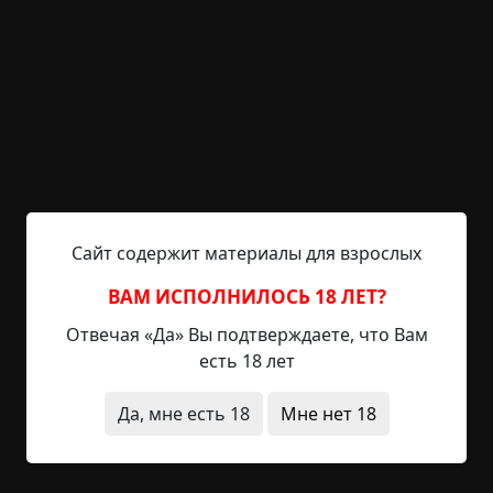
породнились, что всегда неразлучно были
вместе. С ней всегда было весело. Весело было
наблюдать, как она проделывала мелкие, но
казавшиеся мне весёлыми пакости.
Но вот однажды она предложила мне убить
человека. Я долго отказывалась, и даже её
коронная фраза не заставила меня передумать.
Тогда она пригрозила, что перестанет со мной
дружить. Представив то жуткое одиночество и
Сайт содержит материалы для взрослых
непонимание, которое снова могло бы стать
моим спутником жизни, я нехотя согласилась. В
ВАМ ИСПОЛНИЛОСЬ 18 ЛЕТ?
конце концов, она ведь сказала, что будет
Отвечая «Да» Вы подтверждаете, что Вам
весело...
есть 18 лет
Сжимая нож в руке, я поджидала жертву в какой-
Да, мне есть 18
Мне нет 18
то подворотне, а Карина была рядом. Она всегда
бывала где-то рядом, когда я совершала
очередное преступление. Но в этот раз всё