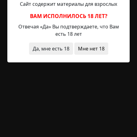
Сайт содержит материалы для взрослых
расшифровывается как «Please, Mom, No»
(«Пожалуйста, мама, не надо»).
ВАМ ИСПОЛНИЛОСЬ 18 ЛЕТ?
Отвечая «Да» Вы подтверждаете, что Вам
Такой знак только слепой не заметит. Коллега
есть 18 лет
позвонила и отменила прием у врача. Её
ребёночку сейчас уже пятый год. Первое слово
Да, мне есть 18
Мне нет 18
ребёночка было «спасибо».
короткие
за границей
дети
2 094 просмотра
-23
1
Предыдущая история
Следующая история