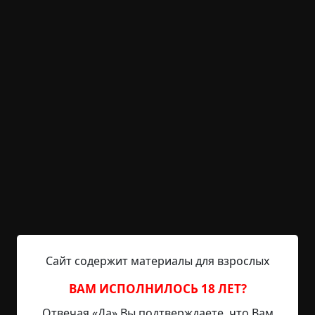
KRIPER.NET
Войти
Возможность незарегистрированным
пользователям писать комментарии и
выставлять рейтинг временно отключена.
Школьный изгой выживает
в подземелье пыток
©
excexcexc
1 мин.
Страшные истории
Hell Inquisitor
12-03-2021, 09:28
Источник
Сайт содержит материалы для взрослых
ВАМ ИСПОЛНИЛОСЬ 18 ЛЕТ?
"Невероятная героиня. После месяца,
проведенного в заточении у самого успешного
Отвечая «Да» Вы подтверждаете, что Вам