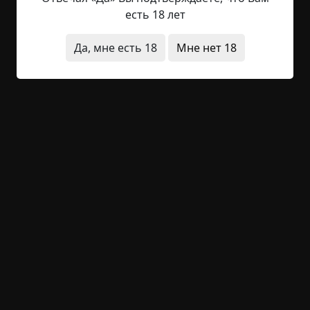
серийного убийцы в истории, она смогла спасти
есть 18 лет
себя и свою одноклассницу, травившую ее в
школе" Сегодня: Нэнси Джонсон вспоминает
Да, мне есть 18
Мне нет 18
наполненный страхом и ужасом месяц,
проведенный в подземной тюрьме Дэвида
Грейса, серийного убийцы, ответственного за
сотни убийств. Похищенная вместе со своим
классом, когда Грейс...
Читать полностью
перевод
странные люди
+65
6
2 675